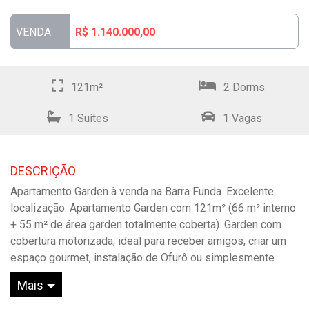
VENDA
R$ 1.140.000,00
121m²
2 Dorms
1 Suítes
1 Vagas
DESCRIÇÃO
Apartamento Garden à venda na Barra Funda. Excelente
localização. Apartamento Garden com 121m² (66 m² interno
+ 55 m² de área garden totalmente coberta). Garden com
cobertura motorizada, ideal para receber amigos, criar um
espaço gourmet, instalação de Ofurô ou simplesmente
relaxar. Apartamento com amplo living, 2 quartos (1 suíte),
Mais
além de 1 vaga na garagem. Ar condicionado. Imperdível!