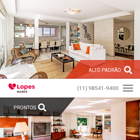
Lopes Maber - A nova ati
ALTO PADRÃO
(11) 98541-9400
PRONTOS