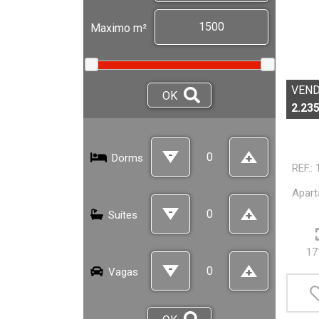
Maximo m²
VEN
OK
2.235
Dorms
REF.:
Apart
Suítes
17
Vagas