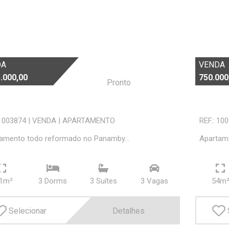
DA
VENDA
.000,00
750.000
Pronto
 1003874
|
VENDA
|
APARTAMENTO
REF.: 10
amento todo reformado no Panamby...
Apartame
1m²
3 Dorms
3 Suí­tes
3 Vagas
54m
Selecionar
Detalhes