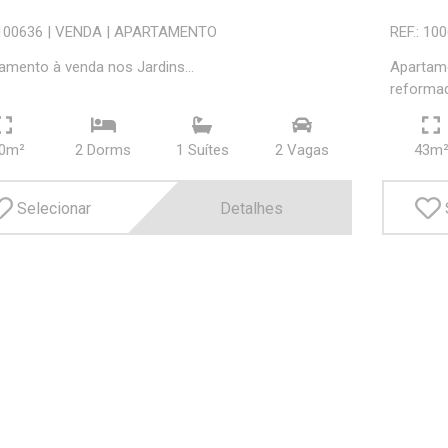
 100636
|
VENDA
|
APARTAMENTO
REF.: 10
amento à venda nos Jardins...
Apartame
reformad
0m²
2 Dorms
1 Suí­tes
2 Vagas
43m
Selecionar
Detalhes