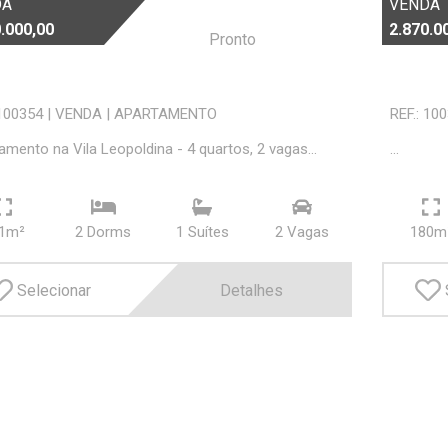
DA
VENDA
.000,00
2.870.0
Pronto
 100354
|
VENDA
|
APARTAMENTO
REF.: 10
amento na Vila Leopoldina - 4 quartos, 2 vagas...
...
1m²
2 Dorms
1 Suí­tes
2 Vagas
180m
Selecionar
Detalhes