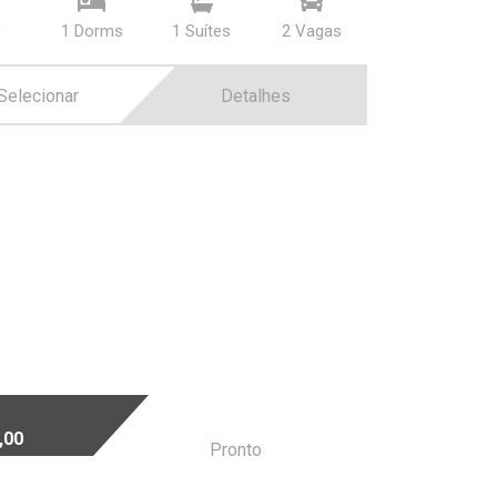
²
1 Dorms
1 Suí­tes
2 Vagas
Selecionar
Detalhes
,00
Pronto