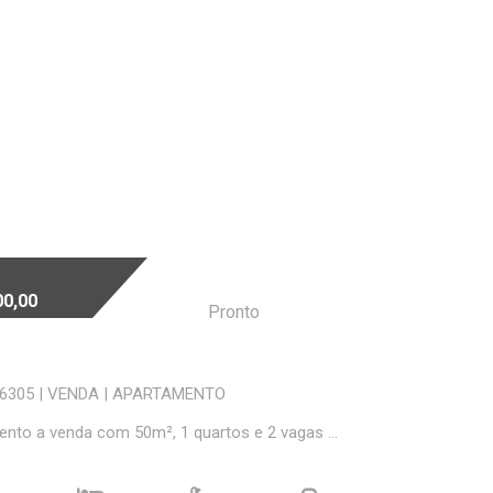
00,00
Pronto
06305
|
VENDA
|
APARTAMENTO
nto a venda com 50m², 1 quartos e 2 vagas ...