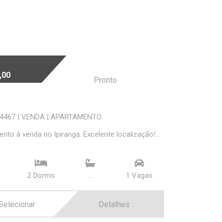
,00
Pronto
04467
|
VENDA
|
APARTAMENTO
nto à venda no Ipiranga. Excelente localização!...
²
2 Dorms
...
1 Vagas
Selecionar
Detalhes