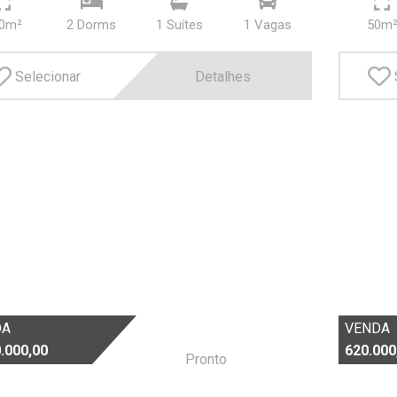
0m²
2 Dorms
1 Suí­tes
1 Vagas
50m
Selecionar
Detalhes
DA
VENDA
.000,00
620.000
Pronto