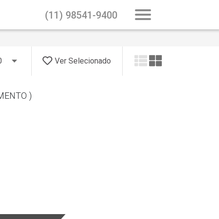
(11) 98541-9400
Home
A empresa
I
Ver Selecionado
MENTO )