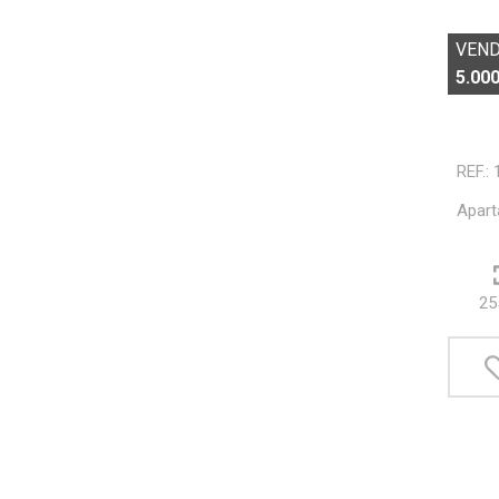
VEN
5.000
REF.:
Apart
25