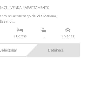
06471
|
VENDA
|
APARTAMENTO
nto no aconchego da Vila Mariana,
íssimo!...
²
1 Dorms
...
1 Vagas
Selecionar
Detalhes