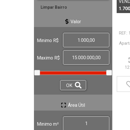
VEN
1.700
Valor
REF.:
Minimo R$
Apart
Maximo R$
12
OK
OK
Área Útil
Minimo m²