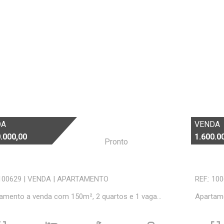
DA
VENDA
.000,00
1.600.0
Pronto
 100629
|
VENDA
|
APARTAMENTO
REF.: 10
amento a venda com 150m², 2 quartos e 1 vaga...
Apartame