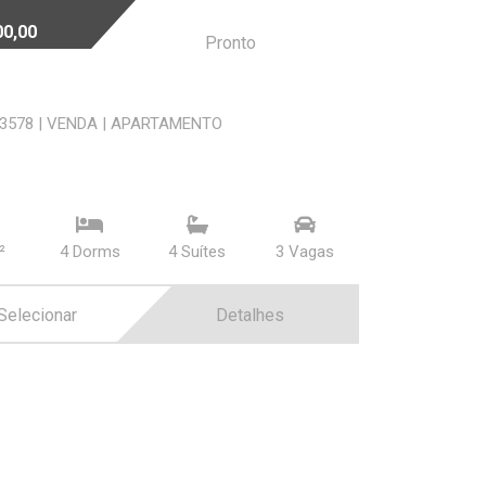
00,00
Pronto
03578
|
VENDA
|
APARTAMENTO
²
4 Dorms
4 Suí­tes
3 Vagas
Selecionar
Detalhes