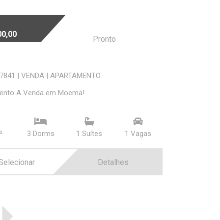
00,00
Pronto
07841
|
VENDA
|
APARTAMENTO
ento A Venda em Moema!...
²
3 Dorms
1 Suí­tes
1 Vagas
Selecionar
Detalhes