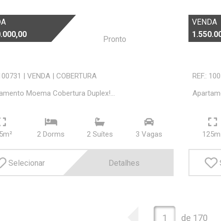
DA
VENDA
.000,00
1.550.0
Pronto
 100731
|
VENDA
|
COBERTURA
REF.: 10
amento Moema Cobertura Duplex!...
Apartam
5m²
2 Dorms
2 Suí­tes
3 Vagas
125m
Selecionar
Detalhes
1
de 170