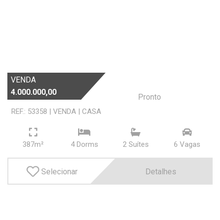
Buscar
VENDA
4.000.000,00
Pronto
REF.: 53358
|
VENDA
|
CASA
387m²
4 Dorms
2 Suí­tes
6 Vagas
Selecionar
Detalhes