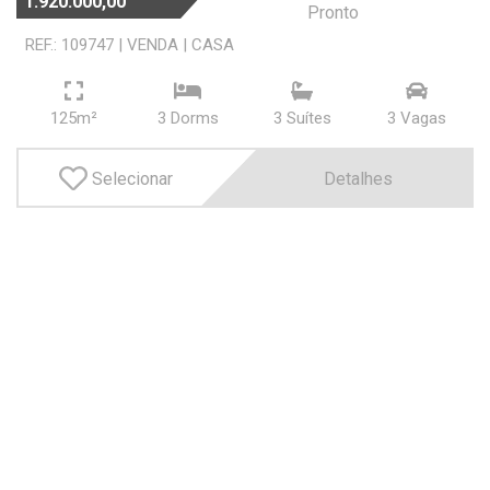
1.920.000,00
Valor
Pronto
REF.: 109747
|
VENDA
|
CASA
Minimo R$
125m²
3 Dorms
3 Suí­tes
3 Vagas
Maximo R$
Selecionar
Detalhes
OK
OK
Área Útil
Minimo m²
Maximo m²