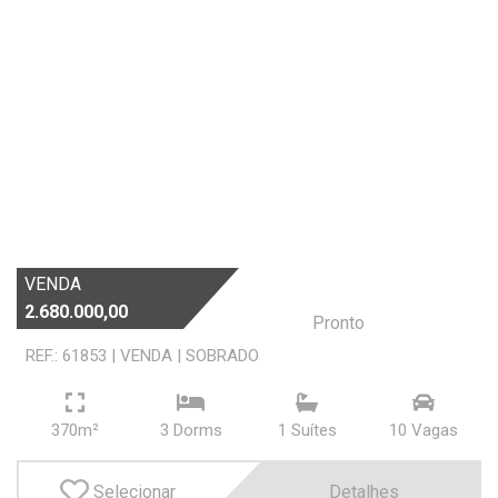
VENDA
2.680.000,00
Pronto
REF.: 61853
|
VENDA
|
SOBRADO
370m²
3 Dorms
1 Suí­tes
10 Vagas
Selecionar
Detalhes