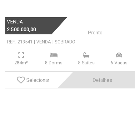
OK
VENDA
2.500.000,00
Pronto
REF.: 213541
|
VENDA
|
SOBRADO
Dorms
284m²
8 Dorms
8 Suí­tes
6 Vagas
Suítes
Selecionar
Detalhes
Vagas
OK