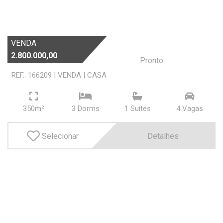
VENDA
2.800.000,00
Pronto
REF.: 166209
|
VENDA
|
CASA
350m²
3 Dorms
1 Suí­tes
4 Vagas
Selecionar
Detalhes