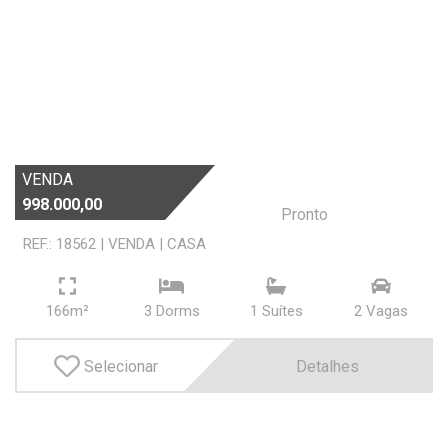
VENDA
998.000,00
Pronto
REF.: 18562
|
VENDA
|
CASA
166m²
3 Dorms
1 Suí­tes
2 Vagas
Selecionar
Detalhes