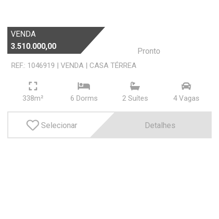
OK
VENDA
3.510.000,00
Pronto
REF.: 1046919
|
VENDA
|
CASA TÉRREA
Dorms
338m²
6 Dorms
2 Suí­tes
4 Vagas
Suítes
Selecionar
Detalhes
Vagas
OK