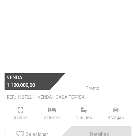
VENDA
1.100.000,00
Pronto
REF.: 1127221
|
VENDA
|
CASA TÉRREA
312m²
2 Dorms
1 Suí­tes
8 Vagas
Selecionar
Detalhes