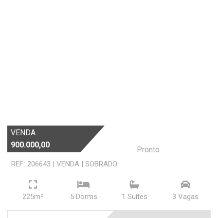
VENDA
900.000,00
Pronto
REF.: 206643
|
VENDA
|
SOBRADO
225m²
5 Dorms
1 Suí­tes
3 Vagas