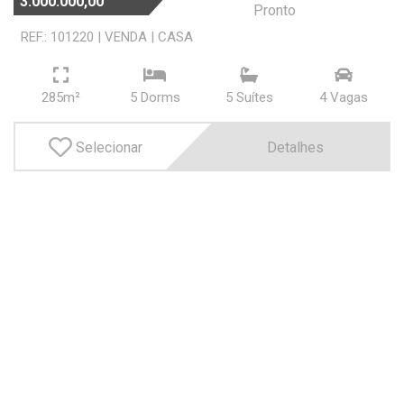
3.000.000,00
Valor
Pronto
REF.: 101220
|
VENDA
|
CASA
Minimo R$
285m²
5 Dorms
5 Suí­tes
4 Vagas
Maximo R$
Selecionar
Detalhes
OK
OK
Área Útil
Minimo m²
Maximo m²