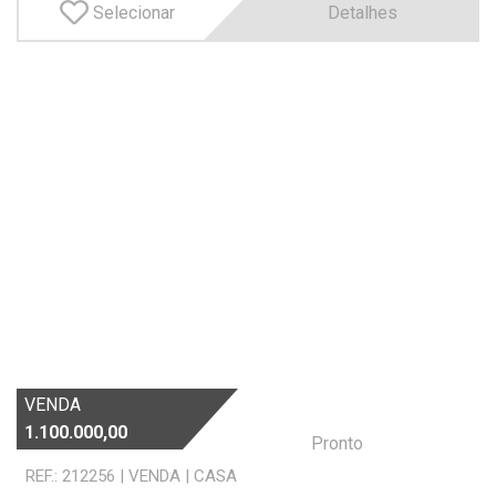
Selecionar
Detalhes
VENDA
1.100.000,00
Pronto
REF.: 212256
|
VENDA
|
CASA