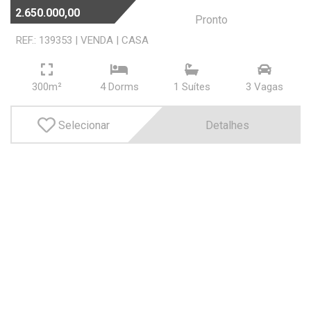
2.650.000,00
Pronto
REF.: 139353
|
VENDA
|
CASA
300m²
4 Dorms
1 Suí­tes
3 Vagas
Selecionar
Detalhes