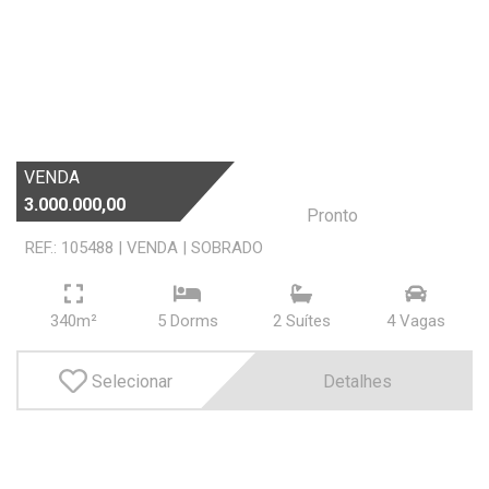
Buscar
VENDA
3.000.000,00
Pronto
REF.: 105488
|
VENDA
|
SOBRADO
340m²
5 Dorms
2 Suí­tes
4 Vagas
Selecionar
Detalhes