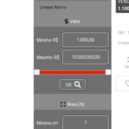
VEN
1.100
Valor
REF.:
Minimo R$
Cober
Maximo R$
16
OK
OK
Área Útil
Minimo m²