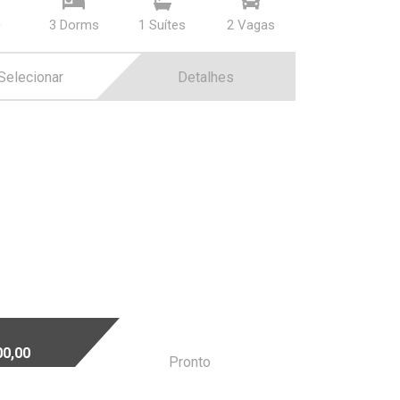
²
3 Dorms
1 Suí­tes
2 Vagas
Selecionar
Detalhes
00,00
Pronto