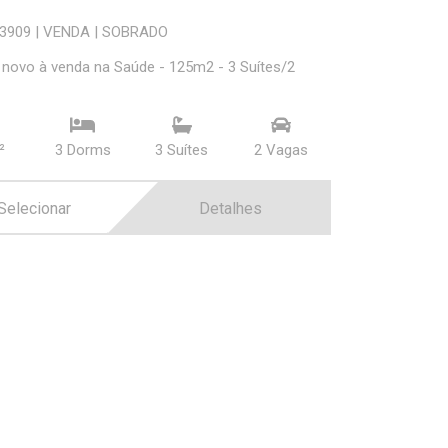
73909
|
VENDA
|
SOBRADO
novo à venda na Saúde - 125m2 - 3 Suítes/2
²
3 Dorms
3 Suí­tes
2 Vagas
Selecionar
Detalhes