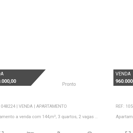
DA
VENDA
.000,00
960.000
Pronto
 1048224
|
VENDA
|
APARTAMENTO
REF.: 10
amento a venda com 144,m², 3 quartos, 2 vagas ...
Apartame