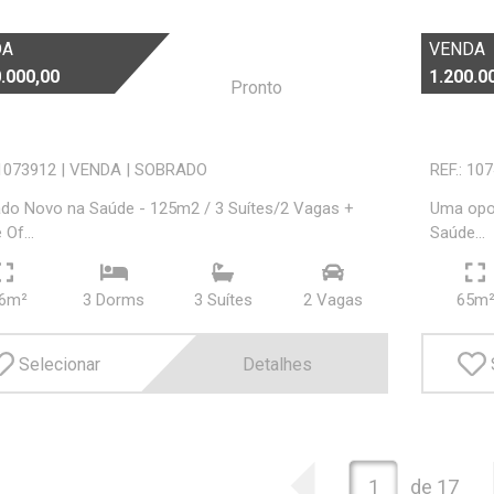
DA
VENDA
.000,00
1.200.0
Pronto
 1073912
|
VENDA
|
SOBRADO
REF.: 10
do Novo na Saúde - 125m2 / 3 Suítes/2 Vagas +
Uma opor
Of...
Saúde...
6m²
3 Dorms
3 Suí­tes
2 Vagas
65m
Selecionar
Detalhes
1
de 17