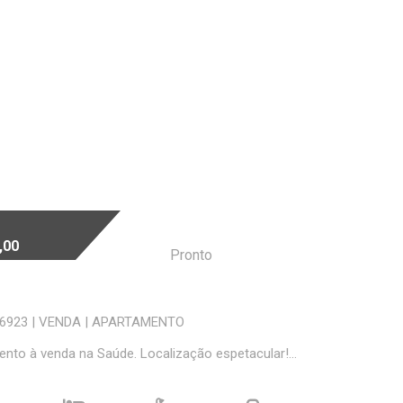
,00
Pronto
56923
|
VENDA
|
APARTAMENTO
nto à venda na Saúde. Localização espetacular!...