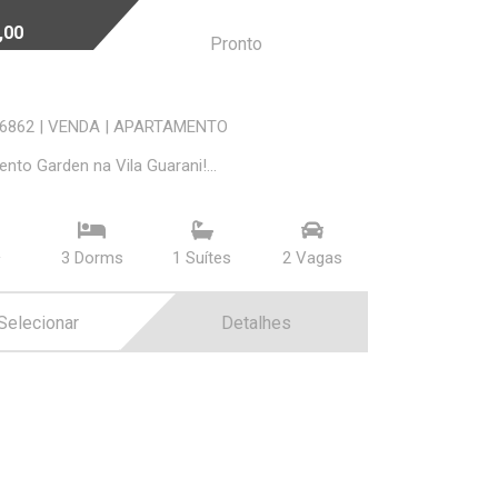
,00
Pronto
36862
|
VENDA
|
APARTAMENTO
nto Garden na Vila Guarani!...
²
3 Dorms
1 Suí­tes
2 Vagas
Selecionar
Detalhes