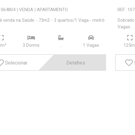
 1064804
|
VENDA
|
APARTAMENTO
REF.: 10
à venda na Saúde - 73m2 - 3 quartos/1 Vaga.- metrô
Sobrado 
Vagas...
3m²
3 Dorms
...
1 Vagas
125m
Selecionar
Detalhes