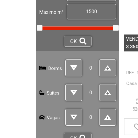
Maximo m²
VEN
OK
3.350
Dorms
REF.:
Casa 
Suítes
52
Vagas