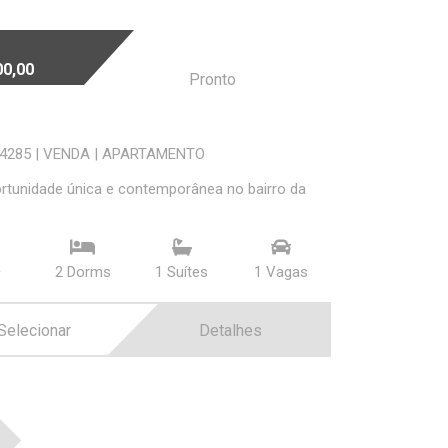
00,00
Pronto
74285
|
VENDA
|
APARTAMENTO
tunidade única e contemporânea no bairro da
²
2 Dorms
1 Suí­tes
1 Vagas
Selecionar
Detalhes