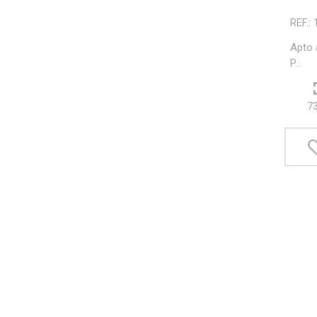
REF.:
Apto 
P...
7