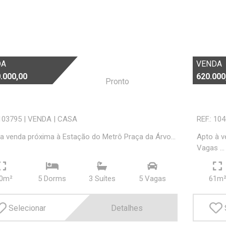
DA
VENDA
.000,00
620.000
Pronto
 103795
|
VENDA
|
CASA
REF.: 10
a venda próxima à Estação do Metrô Praça da Árvo...
Apto à v
Vagas ...
0m²
5 Dorms
3 Suí­tes
5 Vagas
61m
Selecionar
Detalhes