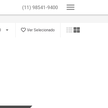
(11) 98541-9400
Home
A empresa
I
Ver Selecionado