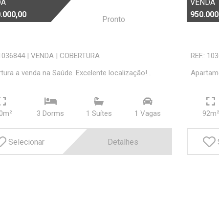
DA
VENDA
.000,00
950.000
Pronto
 1036844
|
VENDA
|
COBERTURA
REF.: 10
tura a venda na Saúde. Excelente localização!...
Apartame
0m²
3 Dorms
1 Suí­tes
1 Vagas
92m
Selecionar
Detalhes