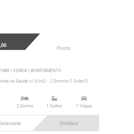
,00
Pronto
47488
|
VENDA
|
APARTAMENTO
enda na Saúde c/ 61m2 - 2 Dormts/1 Suíte/2
²
2 Dorms
1 Suí­tes
1 Vagas
Selecionar
Detalhes