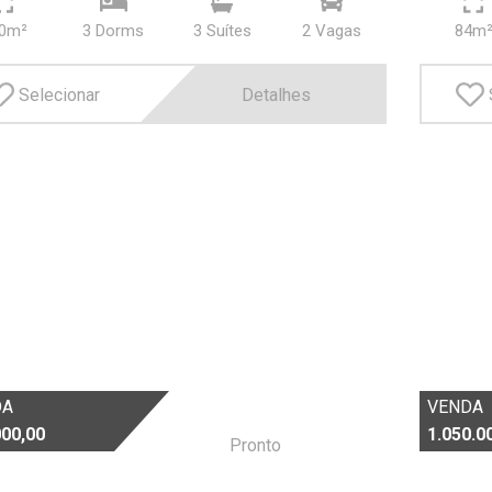
0m²
3 Dorms
3 Suí­tes
2 Vagas
84m
Selecionar
Detalhes
DA
VENDA
000,00
1.050.0
Pronto