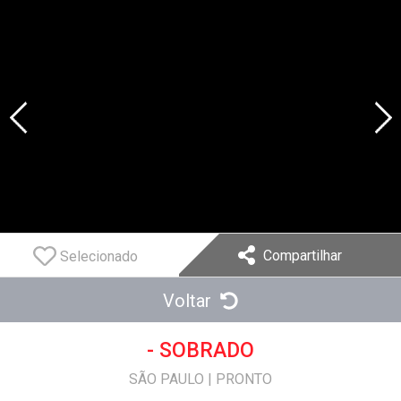
Compartilhar
Selecionado
Voltar
- SOBRADO
SÃO PAULO
|
PRONTO