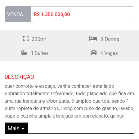
VENDA
R$ 1.350.000,00
220m²
3 Dorms
1 Suítes
4 Vagas
DESCRIÇÃO
quer conforto e espaço, venha conhecer este lindo
sobrando totalmente reformado, todo planejado que fica em
uma rua tranquila e arborizada, 3 amplos quartos, sendo 1
suíte repleta de armários, living com piso de granito, lavabo,
copa e cozinha ampla planejada em porcelanato, quintal
com churrasqueira e salão de apoio com banheiro 4 vagas,
Mais
entrar e morar estuda proposta e forma de pagamento!!