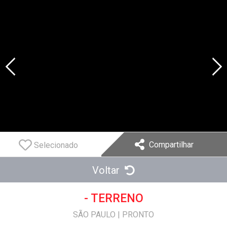
Compartilhar
Selecionado
Voltar
- TERRENO
SÃO PAULO
|
PRONTO